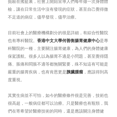
扼殺在搖籃裏，社會上開始宣導人們每年做一次身體體
檢，讓在日常生活中沒有發現的症狀，甚至自己覺得微
不足道的病症，儘早發現，儘早治療。
目前社會上的醫療機構劃分的很是詳細，有綜合性醫院
也有專科醫院。
香港中文大學何善衡腸胃健康中心
是專
科醫院的一種，主要關注腸胃健康，為人們的身體健康
保駕護航。很多人以為腸胃不適是小問題，甚至覺得隱
痛、脹痛和悶脹不適等都無關緊要，殊不知這有可能是
嚴重的腸胃疾病，也有肯恩更是
胰臟腫瘤
，應該得到高
度重視。
其實生病並不可怕，如今的醫療條件很是完善，技術也
很高超，一般病症都可以治療。只是醫療也有瓶頸，我
們在寄希望於醫療技術的同時，還是應該關注身體健