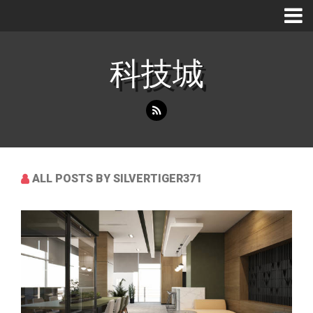
科技城
ALL POSTS BY SILVERTIGER371